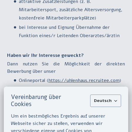
attraktive Zusatzleistungen (z. B.
Mitarbeitersport, zusätzliche Altersversorgung,
kostenfreie Mitarbeiterparkplätze)
bei Interesse und Eignung Übernahme der
Funktion eines/r Leitenden Oberarztes/ärztin
Haben wir Ihr Interesse geweckt?
Dann nutzen Sie die Möglichkeit der direkten
Bewerbung über unser
Onlineportal (
https://uhlenhaus.recruitee.com
)
oder senden Ihre aussagekräftigen
Vereinbarung über
Bewerbungsunterlagen an
Deutsch
Cookies
Uhlenhaus KLINIK GmbH, Personalabteilung,
Rotdornweg 10, 18439 Stralsund
Um ein bestmögliches Ergebnis auf unserer 
Webseite sicher zu stellen, verwenden wir 
klinik.personalabteilung@uhlenhaus.de
verschiedene eigene und Cookies von 