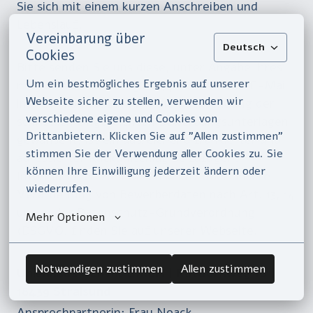
Sie sich mit einem kurzen Anschreiben und
Lebenslauf.
Vereinbarung über
Deutsch
Cookies
Bitte senden Sie uns diese, unter Angabe Ihres
Um ein bestmögliches Ergebnis auf unserer 
möglichen Arbeitsbeginns, per Post oder E-Mail
Webseite sicher zu stellen, verwenden wir 
im PDF-Format zu. Wird die Rücksendung der
verschiedene eigene und Cookies von 
schriftlich eingereichten Bewerbungsunterlagen
Drittanbietern. Klicken Sie auf "Allen zustimmen" 
gewünscht, ist ein ausreichend frankierter und
stimmen Sie der Verwendung aller Cookies zu. Sie 
adressierter Rückumschlag beizufügen.
können Ihre Einwilligung jederzeit ändern oder 
Informationen zum Datenschutz über unsere
wiederrufen.
Verarbeitung von Bewerberdaten nach Art. 13, 14
und 21 der Datenschutz-Grundverordnung
Mehr Optionen
(DSGVO) finden Sie auf unserer Webseite.
Notwendigen zustimmen
Allen zustimmen
Uhlenhaus KLINIK GmbH | Rotdornweg 10 |
18439 Stralsund
Ansprechpartnerin: Frau Noack